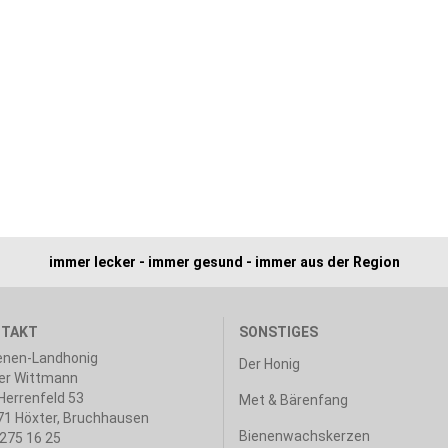
immer lecker - immer gesund - immer aus der Region
TAKT
SONSTIGES
enen-Landhonig
Der Honig
er Wittmann
errenfeld 53
Met & Bärenfang
1 Höxter, Bruchhausen
Bienenwachskerzen
275 16 25