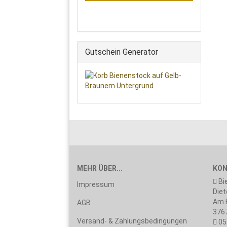
Gutschein Generator
MEHR ÜBER...
KON
Bi
Impressum
Diet
Am H
AGB
3767
Versand- & Zahlungsbedingungen
05