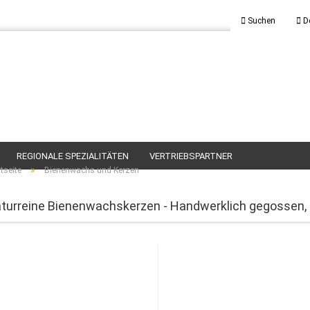
Suchen
D
REGIONALE SPEZIALITÄTEN
VERTRIEBSPARTNER
»
tseite
Bienenwachs und Kerzen
turreine Bienenwachskerzen - Handwerklich gegossen, 