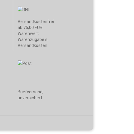
Versandkostenfrei
ab 75,00 EUR
Warenwert
Warenzugabe s.
Versandkosten
Briefversand,
unversichert