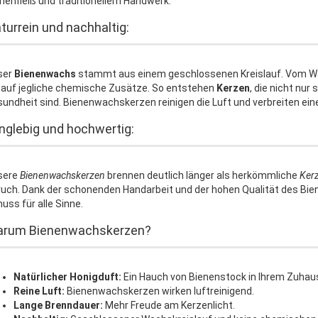
nenfleiß und traditionellem Handwerk.
turrein und nachhaltig:
ser
Bienenwachs
stammt aus einem geschlossenen Kreislauf. Vom Wab
 auf jegliche chemische Zusätze. So entstehen
Kerzen
, die nicht nur
undheit sind. Bienenwachskerzen reinigen die Luft und verbreiten e
nglebig und hochwertig:
sere
Bienenwachskerzen
brennen deutlich länger als herkömmliche
Ker
uch. Dank der schonenden Handarbeit und der hohen Qualität des Bi
uss für alle Sinne.
rum Bienenwachskerzen?
Natürlicher Honigduft:
Ein Hauch von Bienenstock in Ihrem Zuhau
Reine Luft:
Bienenwachskerzen wirken luftreinigend.
Lange Brenndauer:
Mehr Freude am Kerzenlicht.