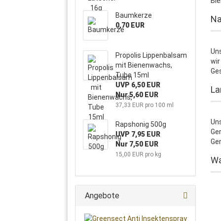
Bie
Baumkerze
Na
0,70 EUR
Un
Propolis Lippenbalsam
wir
mit Bienenwachs,
Ges
Tube 15ml
UVP 6,50 EUR
La
Nur 5,60 EUR
37,33 EUR pro 100 ml
Un
Rapshonig 500g
Ger
UVP 7,95 EUR
Gen
Nur 7,50 EUR
15,00 EUR pro kg
Wa
Angebote