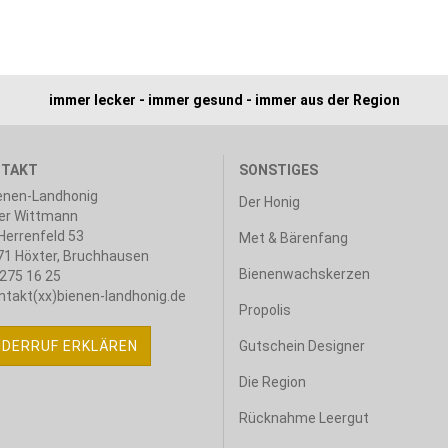
immer lecker - immer gesund - immer aus der Region
TAKT
SONSTIGES
enen-Landhonig
Der Honig
er Wittmann
errenfeld 53
Met & Bärenfang
1 Höxter, Bruchhausen
Bienenwachskerzen
275 16 25
ntakt(xx)bienen-landhonig.de
Propolis
IDERRUF ERKLÄREN
Gutschein Designer
Die Region
Rücknahme Leergut