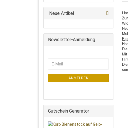
Neue Artikel
Lin
Zum
Wic
Neb
Meh
Eig
Newsletter-Anmeldung
Hoc
Die
Mit
Hin
WEITER
E-
Die
ZUR
Mail
son
NEWSLETTER-
ANMELDUNG
ANMELDEN
Gutschein Generator