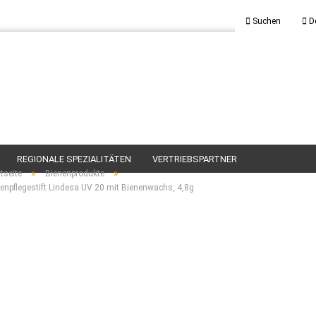
Suchen
D
REGIONALE SPEZIALITÄTEN
VERTRIEBSPARTNER
»
»
tseite
Bienenprodukte
penpflegestift Lindesa UV 20 mit Bienenwachs, 4,8g