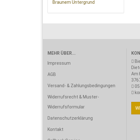
MEHR ÜBER...
KON
Bi
Impressum
Diet
Am H
AGB
3767
Versand- & Zahlungsbedingungen
05
ko
Widerrufsrecht & Muster-
Widerrufsformular
W
Datenschutzerklärung
Kontakt