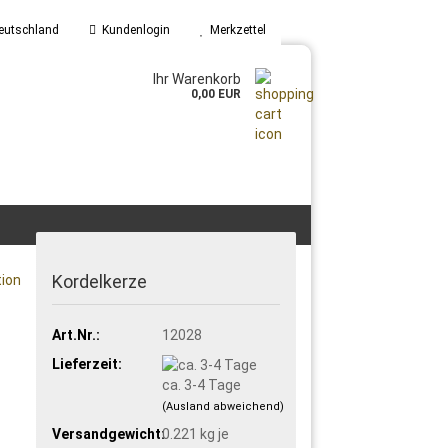
eutschland
Kundenlogin
Merkzettel
Ihr Warenkorb
0,00 EUR
Kordelkerze
tion
Art.Nr.:
12028
Lieferzeit:
ca. 3-4 Tage
(Ausland abweichend)
Versandgewicht:
0.221
kg je