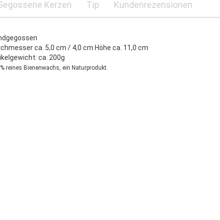
Gegossene Kerzen
Tip
Kundenrezensionen
ndgegossen
chmesser ca. 5,0 cm / 4,0 cm Höhe ca. 11,0 cm
ikelgewicht: ca. 200g
% reines Bienenwachs, ein Naturprodukt.