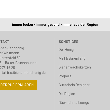
immer lecker - immer gesund - immer aus der Region
TAKT
SONSTIGES
enen-Landhonig
Der Honig
er Wittmann
errenfeld 53
Met & Bärenfang
1 Höxter, Bruchhausen
Bienenwachskerzen
275 16 25
ntakt(xx)bienen-landhonig.de
Propolis
IDERRUF ERKLÄREN
Gutschein Designer
Die Region
Rücknahme Leergut