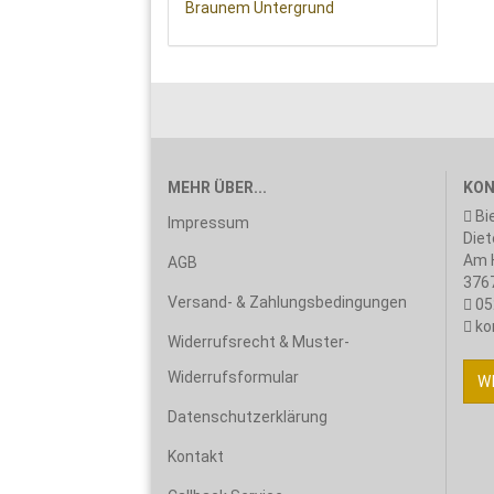
MEHR ÜBER...
KON
Bi
Impressum
Diet
Am H
AGB
3767
Versand- & Zahlungsbedingungen
05
ko
Widerrufsrecht & Muster-
Widerrufsformular
W
Datenschutzerklärung
Kontakt