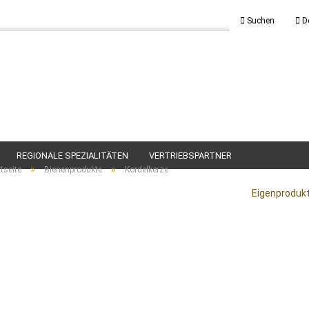
Suchen
D
REGIONALE SPEZIALITÄTEN
VERTRIEBSPARTNER
»
»
tseite
Bienenprodukte
Kordelkerze
Eigenproduk