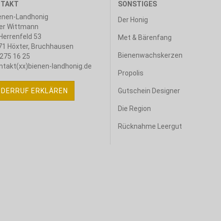
TAKT
SONSTIGES
enen-Landhonig
Der Honig
er Wittmann
errenfeld 53
Met & Bärenfang
1 Höxter, Bruchhausen
Bienenwachskerzen
275 16 25
ntakt(xx)bienen-landhonig.de
Propolis
IDERRUF ERKLÄREN
Gutschein Designer
Die Region
Rücknahme Leergut