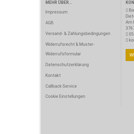
MEHR ÜBER...
KON
Bi
Impressum
Diet
Am H
AGB
3767
Versand- & Zahlungsbedingungen
05
ko
Widerrufsrecht & Muster-
Widerrufsformular
W
Datenschutzerklärung
Kontakt
Callback Service
Cookie Einstellungen