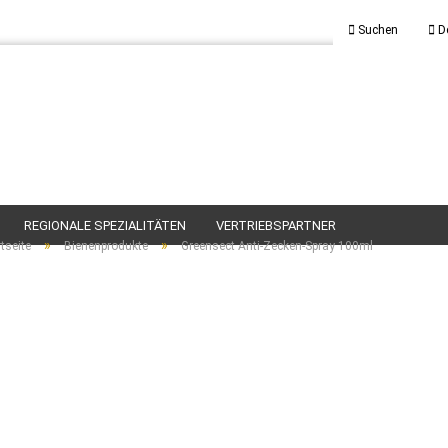
Suchen
D
REGIONALE SPEZIALITÄTEN
VERTRIEBSPARTNER
»
»
tseite
Bienenprodukte
Greensect Anti-Zecken-Spray 100ml