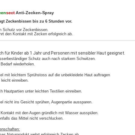
een
sect
Anti-Zecken-Spray
gt Zeckenbissen bis zu 6 Stunden vor.
 Schutz vor Zeckenbissen.
rt den Kontakt mit Zecken erfolgreich ab.
h für Kinder ab 1 Jahr und Personen mit sensibler Haut geeignet.
serbeständiger Schutz auch nach starkem Schwitzen.
 Bedarf wiederholen.
tel mit leichtem Sprühstoss auf die unbekleidete Haut auftragen
 leicht einreiben.
h Hautpartien unter leichten Textilien einreiben.
tel nicht ins Gesicht sprühen, Augenpartie aussparen.
 Kontakt mit den Augen gründlich mit Wasser ausspülen.
nfalls das Mittel nicht verschlucken.
enschaften:
ses Naturprodukt wehrt erfolgreich Zecken ab.